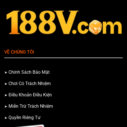
VỀ CHÚNG TÔI
Chính Sách Bảo Mật
Chơi Có Trách Nhiệm
Điều Khoản Điều Kiện
Miễn Trừ Trách Nhiệm
Quyền Riêng Tư