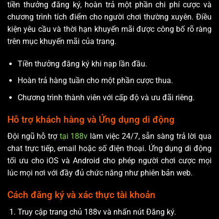
tiền thưởng đăng ký, hoàn trả một phần chi phí cược và
chương trình tích điểm cho người chơi thường xuyên. Điều
kiện yêu cầu và thời hạn khuyến mãi được công bố rõ ràng
trên mục khuyến mãi của trang.
Tiền thưởng đăng ký khi nạp lần đầu.
Hoàn trả hàng tuần cho một phần cược thua.
Chương trình thành viên với cấp độ và ưu đãi riêng.
Hỗ trợ khách hàng và Ứng dụng di động
Đội ngũ hỗ trợ
tại 188v
làm việc 24/7, sẵn sàng trả lời qua
chat trực tiếp, email hoặc số điện thoại. Ứng dụng di động
tối ưu cho iOS và Android cho phép người chơi cược mọi
lúc mọi nơi với đầy đủ chức năng như phiên bản web.
Cách đăng ký và xác thực tài khoản
Truy cập trang chủ 188v và nhấn nút Đăng ký.