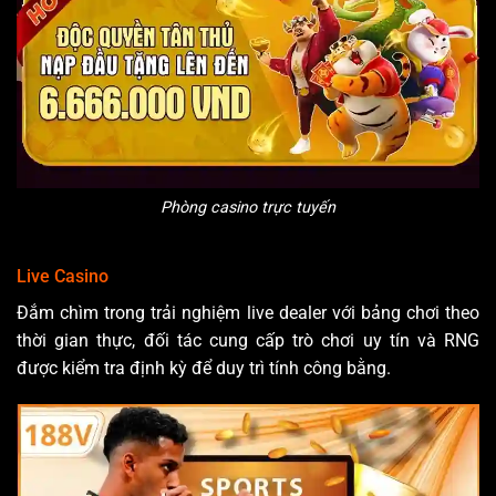
Phòng casino trực tuyến
Live Casino
Đắm chìm trong trải nghiệm live dealer với bảng chơi theo
thời gian thực, đối tác cung cấp trò chơi uy tín và RNG
được kiểm tra định kỳ để duy trì tính công bằng.