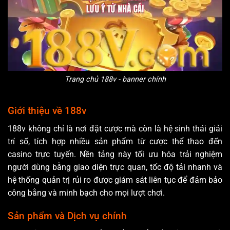
Trang chủ 188v - banner chính
Giới thiệu về 188v
188v không chỉ là nơi đặt cược mà còn là hệ sinh thái giải
trí số, tích hợp nhiều sản phẩm từ cược thể thao đến
casino trực tuyến. Nền tảng này tối ưu hóa trải nghiệm
người dùng bằng giao diện trực quan, tốc độ tải nhanh và
hệ thống quản trị rủi ro được giám sát liên tục để đảm bảo
công bằng và minh bạch cho mọi lượt chơi.
Sản phẩm và Dịch vụ chính