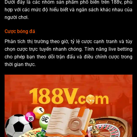
Dưới đây là các nhóm sản phẩm phổ biến trên 188v, phù
hợp với các mức độ hiểu biết và ngân sách khác nhau của
người chơi.
Cược bóng đá
Phân tích thị trường theo giờ, tỷ lệ cược cạnh tranh và tùy
chọn cược trực tuyến nhanh chóng. Tính năng live betting
cho phép bạn theo dõi trận đấu và điều chỉnh cược trong
thời gian thực.