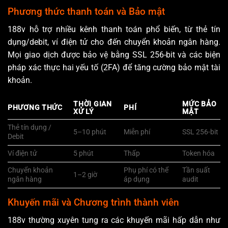
Phương thức thanh toán và Bảo mật
188v hỗ trợ nhiều kênh thanh toán phổ biến, từ thẻ tín
dụng/debit, ví điện tử cho đến chuyển khoản ngân hàng.
Mọi giao dịch được bảo vệ bằng SSL 256-bit và các biện
pháp xác thực hai yếu tố (2FA) để tăng cường bảo mật tài
khoản.
THỜI GIAN
MỨC BẢO
PHƯƠNG THỨC
PHÍ
XỬ LÝ
MẬT
Thẻ tín dụng /
5–10 phút
Miễn phí
SSL 256-bit
Debit
Ví điện tử
5 phút
Thấp
Token hóa
Chuyển khoản
Phụ phí có thể
Tần suất
1–2 giờ
ngân hàng
áp dụng
audit
Khuyến mãi và Chương trình thành viên
188v thường xuyên tung ra các khuyến mãi hấp dẫn như