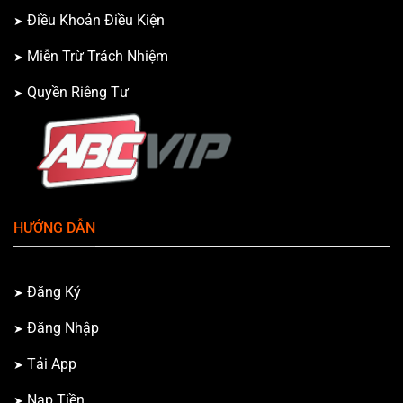
Quy trình rút tiền 188v
Điều Khoản Điều Kiện
Đối với các nền tảng cung cấp hồ sơ kiểm định và đánh giá
Miễn Trừ Trách Nhiệm
từ bên thứ ba, người chơi có thể tham khảo nhằm đánh giá
Quyền Riêng Tư
độ tin cậy của phương thức 188v trước khi xác nhận giao
dịch.
Thời gian xử lý, phí và tối ưu hóa trải nghiệm
Thời gian xử lý rút tiền bằng 188v phụ thuộc vào nhiều yếu
tố như mức độ xác thực tài khoản, khối lượng giao dịch và
HƯỚNG DẪN
quy định riêng của mỗi nền tảng. Thông thường, các khoản
rút hợp lệ có thể được hoàn tất từ vài phút đến 24–48 giờ
làm việc. Một số trường hợp phải chờ thêm khi hệ thống
Đăng Ký
yêu cầu kiểm tra bảo mật hoặc xác nhận thông tin thanh
toán.
Đăng Nhập
Tải App
Phí rút tiền có thể dao động từ 0% đến một mức cố định
nhỏ tùy thuộc vào chính sách của nền tảng và khu vực địa
Nạp Tiền