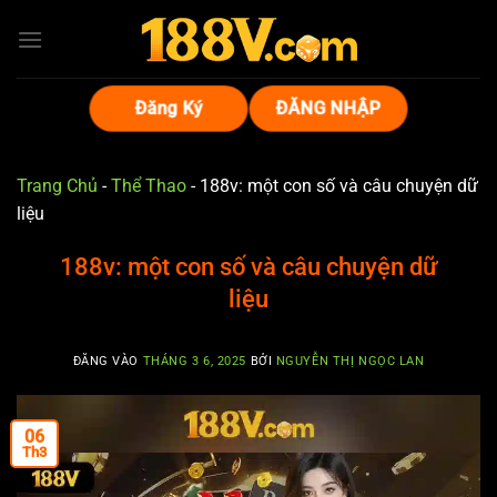
Bỏ
qua
nội
dung
Đăng Ký
ĐĂNG NHẬP
Trang Chủ
-
Thể Thao
-
188v: một con số và câu chuyện dữ
liệu
188v: một con số và câu chuyện dữ
liệu
ĐĂNG VÀO
THÁNG 3 6, 2025
BỞI
NGUYỄN THỊ NGỌC LAN
06
Th3