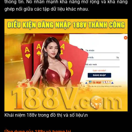
thông tin. Nó nhấn mạnh khả năng mở rộng và khả năng
ghép nối giữa các tập dữ liệu khác nhau.
Khái niệm 188v trong đồ thị và số liệu\n
Ứng dụng của 188v và tương lai