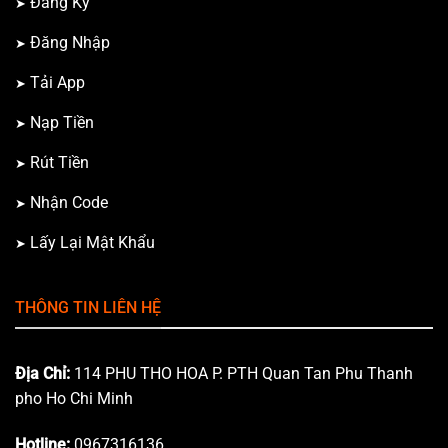
Đăng Ký
Đăng Nhập
Tải App
Nạp Tiền
Rút Tiền
Nhận Code
Lấy Lại Mật Khẩu
THÔNG TIN LIÊN HỆ
Địa Chỉ:
114 PHU THO HOA P. PTH Quan Tan Phu Thanh
pho Ho Chi Minh
Hotline:
0967316136