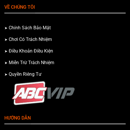
VỀ CHÚNG TÔI
Chính Sách Bảo Mật
Chơi Có Trách Nhiệm
Điều Khoản Điều Kiện
Miễn Trừ Trách Nhiệm
Quyền Riêng Tư
HƯỚNG DẪN