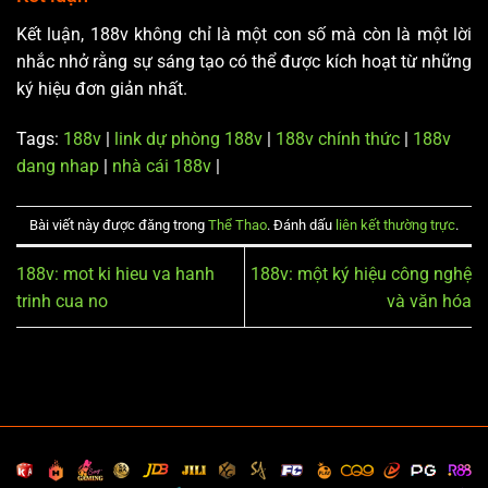
Kết luận, 188v không chỉ là một con số mà còn là một lời
nhắc nhở rằng sự sáng tạo có thể được kích hoạt từ những
ký hiệu đơn giản nhất.
Tags:
188v
|
link dự phòng 188v
|
188v chính thức
|
188v
dang nhap
|
nhà cái 188v
|
Bài viết này được đăng trong
Thể Thao
. Đánh dấu
liên kết thường trực
.
188v: mot ki hieu va hanh
188v: một ký hiệu công nghệ
trinh cua no
và văn hóa