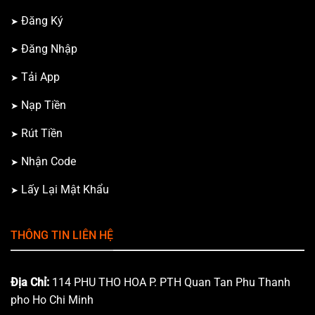
Đăng Ký
Đăng Nhập
Tải App
Nạp Tiền
Rút Tiền
Nhận Code
Lấy Lại Mật Khẩu
THÔNG TIN LIÊN HỆ
Địa Chỉ:
114 PHU THO HOA P. PTH Quan Tan Phu Thanh
pho Ho Chi Minh