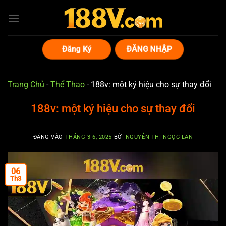
Bỏ
qua
nội
dung
Đăng Ký
ĐĂNG NHẬP
Trang Chủ
-
Thể Thao
-
188v: một ký hiệu cho sự thay đổi
188v: một ký hiệu cho sự thay đổi
ĐĂNG VÀO
THÁNG 3 6, 2025
BỞI
NGUYỄN THỊ NGỌC LAN
06
Th3