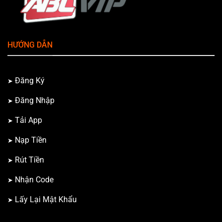
HƯỚNG DẪN
Đăng Ký
Đăng Nhập
Tải App
Nạp Tiền
Rút Tiền
Nhận Code
Lấy Lại Mật Khẩu