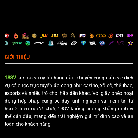
GIỚI THIỆU
188V
là nhà cái uy tín hàng đầu, chuyên cung cấp các dịch
vụ cá cược trực tuyến đa dạng như casino, xổ số, thể thao,
esports và nhiều trò chơi hấp dẫn khác. Với giấy phép hoạt
động hợp pháp cùng bề dày kinh nghiệm và niềm tin từ
hơn 3 triệu người chơi, 188V không ngừng khẳng định vị
thế dẫn đầu, mang đến trải nghiệm giải trí đỉnh cao và an
toàn cho khách hàng.