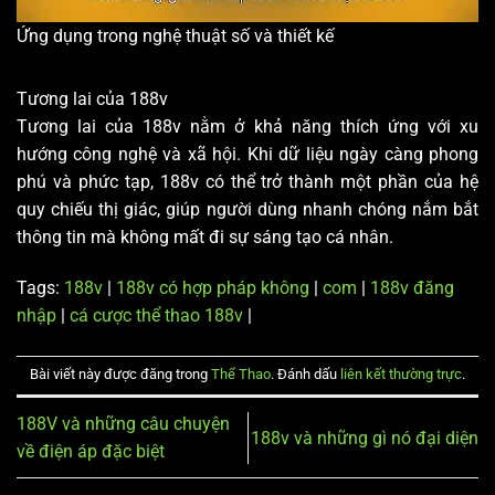
Ứng dụng trong nghệ thuật số và thiết kế
Tương lai của 188v
Tương lai của 188v nằm ở khả năng thích ứng với xu
hướng công nghệ và xã hội. Khi dữ liệu ngày càng phong
phú và phức tạp, 188v có thể trở thành một phần của hệ
quy chiếu thị giác, giúp người dùng nhanh chóng nắm bắt
thông tin mà không mất đi sự sáng tạo cá nhân.
Tags:
188v
|
188v có hợp pháp không
|
com
|
188v đăng
nhập
|
cá cược thể thao 188v
|
Bài viết này được đăng trong
Thể Thao
. Đánh dấu
liên kết thường trực
.
188V và những câu chuyện
188v và những gì nó đại diện
về điện áp đặc biệt