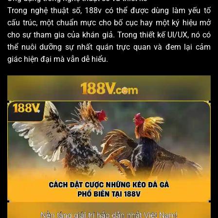
Trong nghệ thuật số, 188v có thể được dùng làm yếu tố
cấu trúc, một chuẩn mực cho bố cục hay một ký hiệu mở
cho sự tham gia của khán giả. Trong thiết kế UI/UX, nó có
thể nuôi dưỡng sự nhất quán trực quan và đem lại cảm
giác hiện đại mà vẫn dễ hiểu.