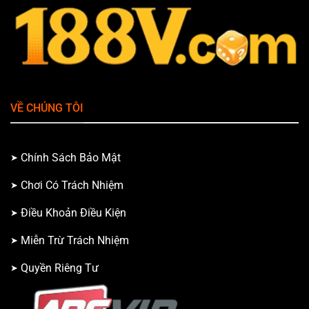
VỀ CHÚNG TÔI
Chính Sách Bảo Mật
Chơi Có Trách Nhiệm
Điều Khoản Điều Kiện
Miễn Trừ Trách Nhiệm
Quyền Riêng Tư