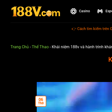
Bỏ
qua
Casino
Esp
nội
dung
👉 Cách tìm kiếm trên Google: 188v legal 
Trang Chủ
-
Thể Thao
-
Khái niệm 188v và hành trình kh
K
06
Th3