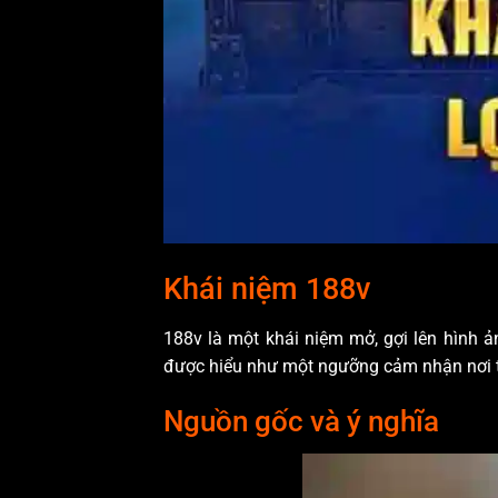
Khái niệm 188v
188v là một khái niệm mở, gợi lên hình ả
được hiểu như một ngưỡng cảm nhận nơi t
Nguồn gốc và ý nghĩa