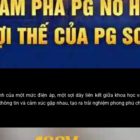
nh của một mức điện áp, một sợi dây liên kết giữa khoa học và
hông tin và cảm xúc gặp nhau, tạo ra trải nghiệm phong phú c