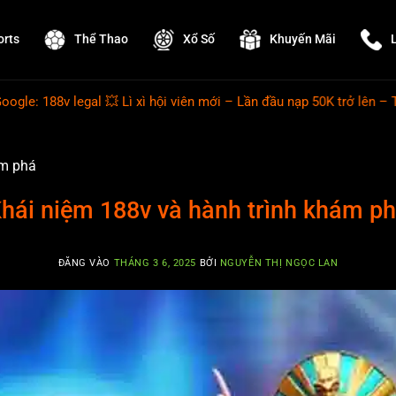
orts
Thể Thao
Xổ Số
Khuyến Mãi
 Lì xì hội viên mới – Lần đầu nạp 50K trở lên – Tặng ngay 8
ám phá
hái niệm 188v và hành trình khám p
ĐĂNG VÀO
THÁNG 3 6, 2025
BỞI
NGUYỄN THỊ NGỌC LAN