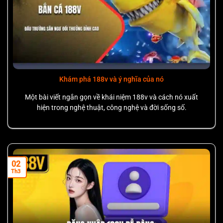
Khám phá 188v và ý nghĩa của nó
Một bài viết ngắn gọn về khái niệm 188v và cách nó xuất
hiện trong nghệ thuật, công nghệ và đời sống số.
02
Th3