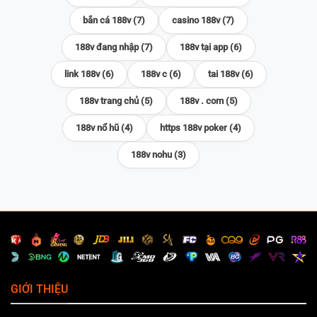
bắn cá 188v (7)
casino 188v (7)
188v đang nhập (7)
188v tại app (6)
link 188v (6)
188v c (6)
tai 188v (6)
188v trang chủ (5)
188v . com (5)
188v nổ hũ (4)
https 188v poker (4)
188v nohu (3)
GIỚI THIỆU