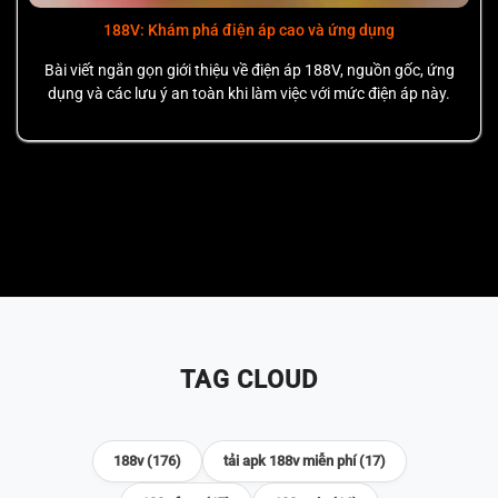
188V: Khám phá điện áp cao và ứng dụng
Bài viết ngắn gọn giới thiệu về điện áp 188V, nguồn gốc, ứng
dụng và các lưu ý an toàn khi làm việc với mức điện áp này.
TAG CLOUD
188v (176)
tải apk 188v miễn phí (17)