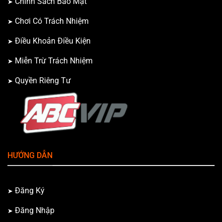
Chính Sách Bảo Mật
Chơi Có Trách Nhiệm
Điều Khoản Điều Kiện
Miễn Trừ Trách Nhiệm
Quyền Riêng Tư
HƯỚNG DẪN
Đăng Ký
Đăng Nhập