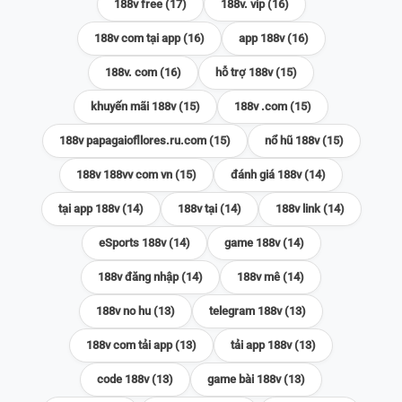
188v free (17)
188v. vip (16)
188v com tại app (16)
app 188v (16)
188v. com (16)
hỗ trợ 188v (15)
khuyến mãi 188v (15)
188v .com (15)
188v papagaiofllores.ru.com (15)
nổ hũ 188v (15)
188v 188vv com vn (15)
đánh giá 188v (14)
tại app 188v (14)
188v tại (14)
188v link (14)
eSports 188v (14)
game 188v (14)
188v đăng nhập (14)
188v mê (14)
188v no hu (13)
telegram 188v (13)
188v com tải app (13)
tải app 188v (13)
code 188v (13)
game bài 188v (13)