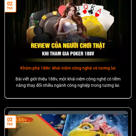
02
Th3
Khám phá 188v: khái niệm công nghệ và tương lai
Bài viết giới thiệu 188v, một khái niệm công nghệ có tiềm
năng thay đổi nhiều ngành công nghiệp trong tương lai.
02
Th3