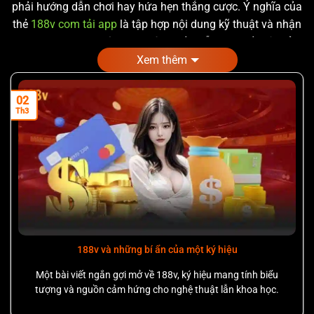
phải hướng dẫn chơi hay hứa hẹn thắng cược. Ý nghĩa của
thẻ
188v com tải app
là tập hợp nội dung kỹ thuật và nhận
thức thị trường, giúp người tìm kiếm dễ dàng tiếp cận tải
app, cài đặt và các thuật ngữ liên quan như kèo, tỷ lệ và soi
Xem thêm
kèo.
02
Th3
188v và những bí ẩn của một ký hiệu
Một bài viết ngắn gợi mở về 188v, ký hiệu mang tính biểu
tượng và nguồn cảm hứng cho nghệ thuật lẫn khoa học.