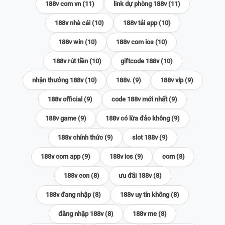
188v com vn (11)
link dự phòng 188v (11)
188v nhà cái (10)
188v tải app (10)
188v win (10)
188v com ios (10)
188v rút tiền (10)
giftcode 188v (10)
nhận thưởng 188v (10)
188v. (9)
188v vip (9)
188v official (9)
code 188v mới nhất (9)
188v game (9)
188v có lừa đảo không (9)
188v chính thức (9)
slot 188v (9)
188v com app (9)
188v ios (9)
com (8)
188v con (8)
ưu đãi 188v (8)
188v đang nhập (8)
188v uy tín không (8)
đăng nhập 188v (8)
188v me (8)