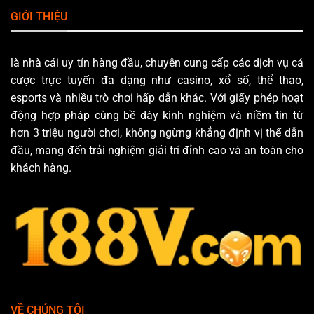
GIỚI THIỆU
là nhà cái uy tín hàng đầu, chuyên cung cấp các dịch vụ cá
cược trực tuyến đa dạng như casino, xổ số, thể thao,
esports và nhiều trò chơi hấp dẫn khác. Với giấy phép hoạt
động hợp pháp cùng bề dày kinh nghiệm và niềm tin từ
hơn 3 triệu người chơi, không ngừng khẳng định vị thế dẫn
đầu, mang đến trải nghiệm giải trí đỉnh cao và an toàn cho
khách hàng.
VỀ CHÚNG TÔI