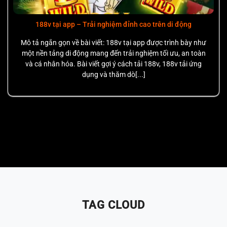
188v tại app – Trải nghiệm đỉnh cao trên di động
Mô tả ngắn gọn về bài viết: 188v tại app được trình bày như
một nền tảng di động mang đến trải nghiệm tối ưu, an toàn
và cá nhân hóa. Bài viết gợi ý cách tải 188v, 188v tải ứng
dụng và thăm dò[...]
TAG CLOUD