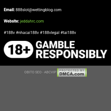
Email:
888slot@wettingblog.com
Website:
jeddahrc.com
#188v #nhacai188v #188vlegal #tai188v
OBITO SEO - ABCVIP