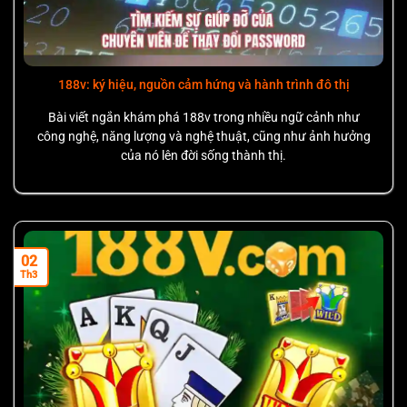
188v: ký hiệu, nguồn cảm hứng và hành trình đô thị
Bài viết ngắn khám phá 188v trong nhiều ngữ cảnh như
công nghệ, năng lượng và nghệ thuật, cũng như ảnh hưởng
của nó lên đời sống thành thị.
02
Th3