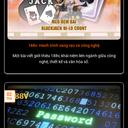
188v: Hành trình sáng tạo và công nghệ
Một bài viết giới thiệu 188v, khái niệm liên ngành giữa công
nghệ, thiết kế và văn hóa số.
02
Th3