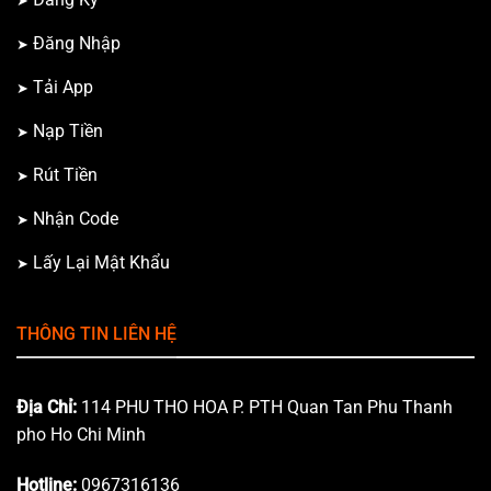
Đăng Nhập
Tải App
Nạp Tiền
Rút Tiền
Nhận Code
Lấy Lại Mật Khẩu
THÔNG TIN LIÊN HỆ
Địa Chỉ:
114 PHU THO HOA P. PTH Quan Tan Phu Thanh
pho Ho Chi Minh
Hotline:
0967316136