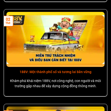
02
Th3
188V: Một thành phố số và tương lai bền vững
Khám phá khái niệm 188V, nơi công nghệ, con người và môi
trường gặp nhau để xây dựng cộng đồng thông minh.