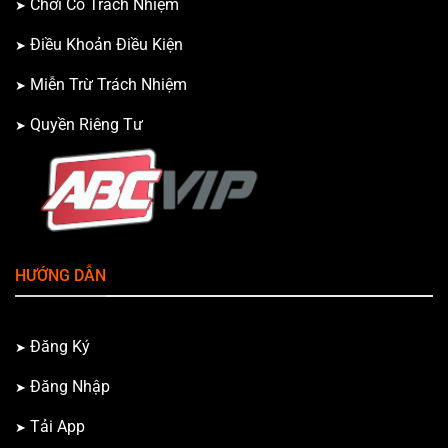
Chơi Có Trách Nhiệm
Điều Khoản Điều Kiện
Miễn Trừ Trách Nhiệm
Quyền Riêng Tư
HƯỚNG DẪN
Đăng Ký
Đăng Nhập
Tải App