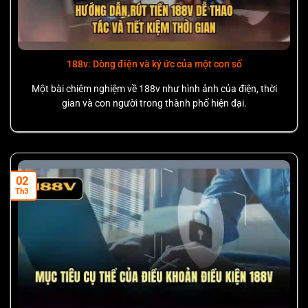
188v: Dòng điện và ký ức của một con số
Một bài chiêm nghiệm về 188v như hình ảnh của điện, thời
gian và con người trong thành phố hiện đại.
02
Th3