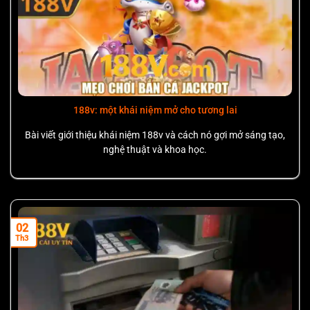
188v: một khái niệm mở cho tương lai
Bài viết giới thiệu khái niệm 188v và cách nó gợi mở sáng tạo,
nghệ thuật và khoa học.
02
Th3