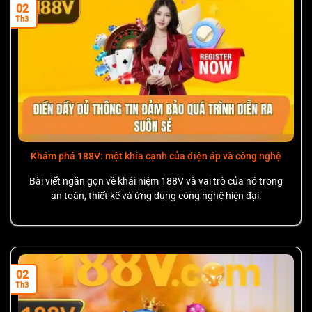
02
Th3
Khám phá 188V: một khía cạnh của điện áp và công nghệ
Bài viết ngắn gọn về khái niệm 188V và vai trò của nó trong
an toàn, thiết kế và ứng dụng công nghệ hiện đại.
02
Th3