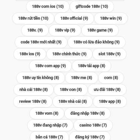
188v com ios (10)
giftcode 188v (10)
188v rút tiền (10)
188v official (9)
188v win (9)
188v. (9)
188v vip (9)
188v game (9)
code 188v mới nhất (9)
188v có lừa đảo không (9)
188v ios (9)
188v chính thức (9)
slot 188v (9)
188v com app (9)
188v tải app (8)
188v uy tín không (8)
188v me (8)
com (8)
nhà cái 188v (8)
188v con (8)
ưu đãi 188v (8)
review 188v (8)
188v nhà cái (8)
188v app (8)
188v vom (8)
đăng nhập 188v (8)
188v đang nhập (7)
casino 188v (7)
bắn cá 188v (7)
đăng ký 188v (7)