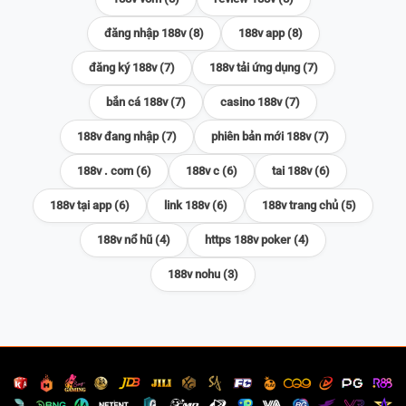
đăng nhập 188v (8)
188v app (8)
đăng ký 188v (7)
188v tải ứng dụng (7)
bắn cá 188v (7)
casino 188v (7)
188v đang nhập (7)
phiên bản mới 188v (7)
188v . com (6)
188v c (6)
tai 188v (6)
188v tại app (6)
link 188v (6)
188v trang chủ (5)
188v nổ hũ (4)
https 188v poker (4)
188v nohu (3)