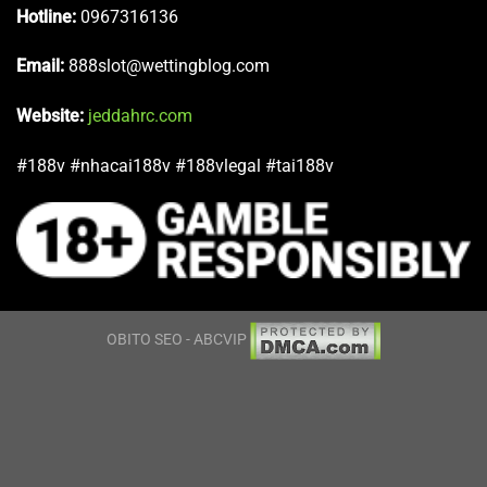
Hotline:
0967316136
Email:
888slot@wettingblog.com
Website:
jeddahrc.com
#188v #nhacai188v #188vlegal #tai188v
OBITO SEO - ABCVIP