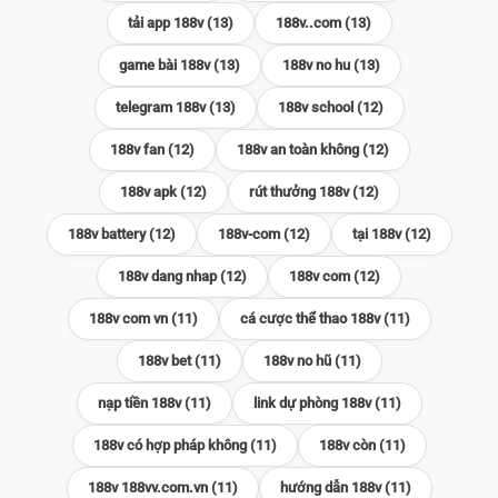
tải app 188v (13)
188v..com (13)
game bài 188v (13)
188v no hu (13)
telegram 188v (13)
188v school (12)
188v fan (12)
188v an toàn không (12)
188v apk (12)
rút thưởng 188v (12)
188v battery (12)
188v-com (12)
tại 188v (12)
188v dang nhap (12)
188v com (12)
188v com vn (11)
cá cược thể thao 188v (11)
188v bet (11)
188v no hũ (11)
nạp tiền 188v (11)
link dự phòng 188v (11)
188v có hợp pháp không (11)
188v còn (11)
188v 188vv.com.vn (11)
hướng dẫn 188v (11)