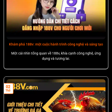
Khám phá 188v: một cuộc hành trình công nghệ và sáng tạo
Một cái nhìn tổng quan về 188v, khía cạnh công nghệ, ứng
dụng và tương lai.
02
Th3