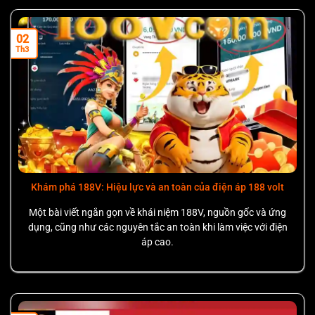
02
Th3
Khám phá 188V: Hiệu lực và an toàn của điện áp 188 volt
Một bài viết ngắn gọn về khái niệm 188V, nguồn gốc và ứng
dụng, cũng như các nguyên tắc an toàn khi làm việc với điện
áp cao.