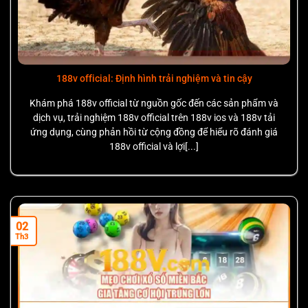
188v official: Định hình trải nghiệm và tin cậy
Khám phá 188v official từ nguồn gốc đến các sản phẩm và
dịch vụ, trải nghiệm 188v official trên 188v ios và 188v tải
ứng dụng, cùng phản hồi từ cộng đồng để hiểu rõ đánh giá
188v official và lợi[...]
02
Th3