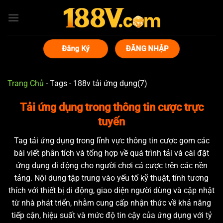
Bỏ
qua
nội
dung
Đăng Ký
ĐĂNG NHẬP
Trang Chủ
-
Tags
-
188v tải ứng dụng(7)
Tải ứng dụng trong thông tin cược trực
tuyến
Tag tải ứng dụng trong lĩnh vực thông tin cược gom các
bài viết phân tích và tổng hợp về quá trình tải và cài đặt
ứng dụng di động cho người chơi cá cược trên các nền
tảng. Nội dung tập trung vào yếu tố kỹ thuật, tính tương
thích với thiết bị di động, giao diện người dùng và cập nhật
từ nhà phát triển, nhằm cung cấp nhận thức về khả năng
tiếp cận, hiệu suất và mức độ tin cậy của ứng dụng với tỷ