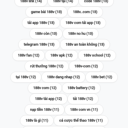
188v link (14)
188v tại (14)
code 188v (13)
game bài 188v (13)
188v..com (13)
tải app 188v (13)
188v com tải app (13)
188v còn (13)
188v no hu (13)
telegram 188v (13)
188v an toàn không (13)
188v fan (12)
188v apk (12)
188v school (12)
rút thưởng 188v (12)
188v-com (12)
tại 188v (12)
188v dang nhap (12)
188v bet (12)
188v com (12)
188v battery (12)
188v tài app (12)
tải 188v (12)
nạp tiền 188v (11)
188v com vn (11)
188v là gì (11)
cá cược thể thao 188v (11)