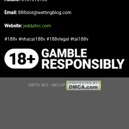
Email:
888slot@wettingblog.com
Website:
jeddahrc.com
#188v #nhacai188v #188vlegal #tai188v
OBITO SEO - ABCVIP