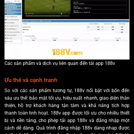
Các sản phẩm và dịch vụ liên quan đến tải app 188v
Ưu thế và cạnh tranh
So với các sản phẩm tương tự, 188v nổi bật với bốn đến
sáu ưu thế: bảo mật tối ưu, hiệu suất nhanh, giao diện thân
thiện, hỗ trợ khách hàng tận tâm và khả năng tích hợp
thanh toán linh hoạt. 188v app được tối ưu cho nhiều thiết
bị và nền tảng, cho phép tải app 188v và đăng nhập một
cách dễ dàng. Quá trình đăng nhập 188v dang nhap được