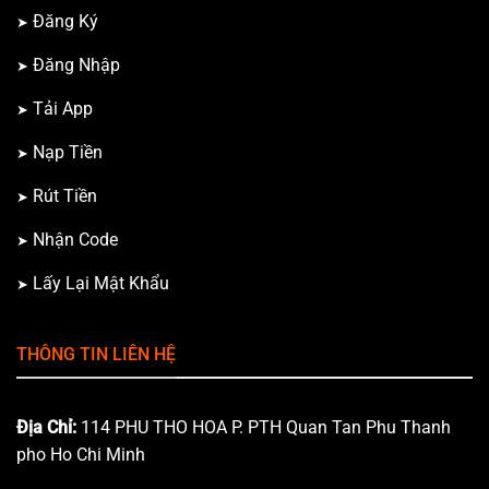
Đăng Ký
Đăng Nhập
Tải App
Nạp Tiền
Rút Tiền
Nhận Code
Lấy Lại Mật Khẩu
THÔNG TIN LIÊN HỆ
Địa Chỉ:
114 PHU THO HOA P. PTH Quan Tan Phu Thanh
pho Ho Chi Minh