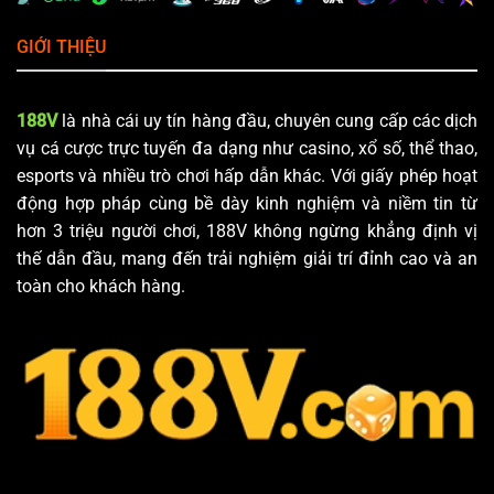
GIỚI THIỆU
188V
là nhà cái uy tín hàng đầu, chuyên cung cấp các dịch
vụ cá cược trực tuyến đa dạng như casino, xổ số, thể thao,
esports và nhiều trò chơi hấp dẫn khác. Với giấy phép hoạt
động hợp pháp cùng bề dày kinh nghiệm và niềm tin từ
hơn 3 triệu người chơi, 188V không ngừng khẳng định vị
thế dẫn đầu, mang đến trải nghiệm giải trí đỉnh cao và an
toàn cho khách hàng.