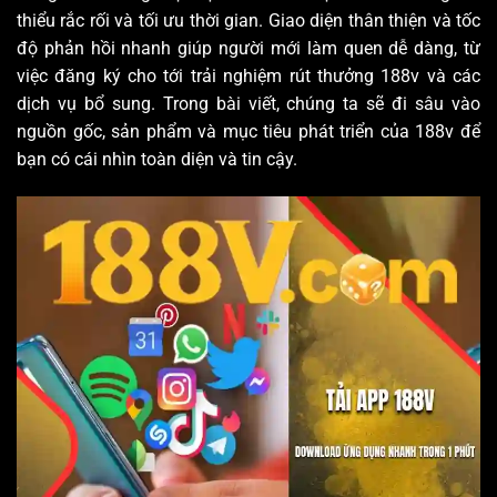
thiểu rắc rối và tối ưu thời gian. Giao diện thân thiện và tốc
độ phản hồi nhanh giúp người mới làm quen dễ dàng, từ
việc đăng ký cho tới trải nghiệm rút thưởng 188v và các
dịch vụ bổ sung. Trong bài viết, chúng ta sẽ đi sâu vào
nguồn gốc, sản phẩm và mục tiêu phát triển của 188v để
bạn có cái nhìn toàn diện và tin cậy.